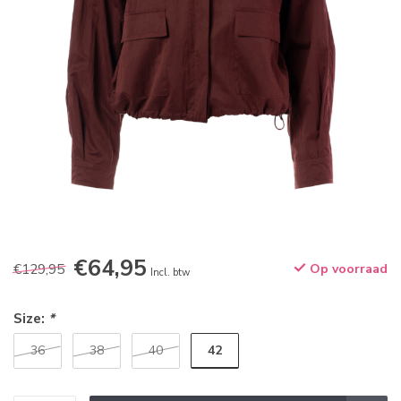
€64,95
€129,95
Op voorraad
Incl. btw
Size:
*
42
36
38
40