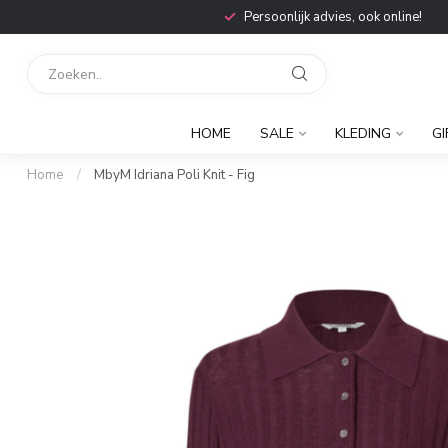
Persoonlijk advies, ook online!
HOME
SALE
KLEDING
GI
Home
/
MbyM Idriana Poli Knit - Fig