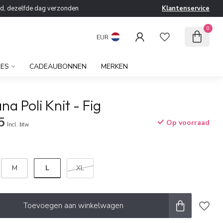
ld, dezelfde dag verzonden
Klantenservice
0
EUR
RES
CADEAUBONNEN
MERKEN
na Poli Knit - Fig
5
Op voorraad
Incl. btw
L
M
XL
Toevoegen aan winkelwagen