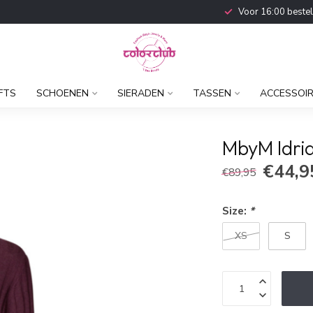
Voor 16:00 beste
FTS
SCHOENEN
SIERADEN
TASSEN
ACCESSOI
MbyM Idria
€44,9
€89,95
Size:
*
XS
S