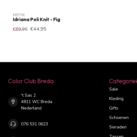
MBYM
Idriana Poli Knit - Fig
€44,95
€89,95
Color Club Breda
Categorie
Sale
't Sas 2
Kleding
4811 WC Breda
Nederland
Gifts
Schoenen
076 531 0623
Sieraden
Tassen