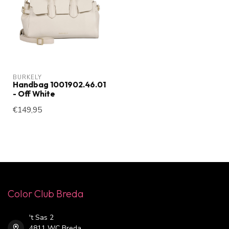
BURKELY
Handbag 1001902.46.01
- Off White
€149,95
Color Club Breda
't Sas 2
4811 WC Breda