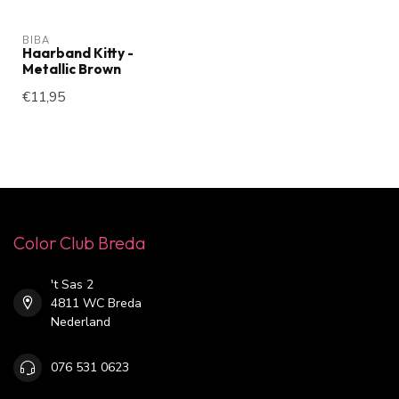
BIBA
Haarband Kitty -
Metallic Brown
€11,95
Color Club Breda
't Sas 2
4811 WC Breda
Nederland
076 531 0623