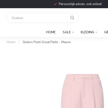
Persoonlijk advies, ook online!
HOME
SALE
KLEDING
GI
Home
/
Sisters Point Great Pants - Mauve