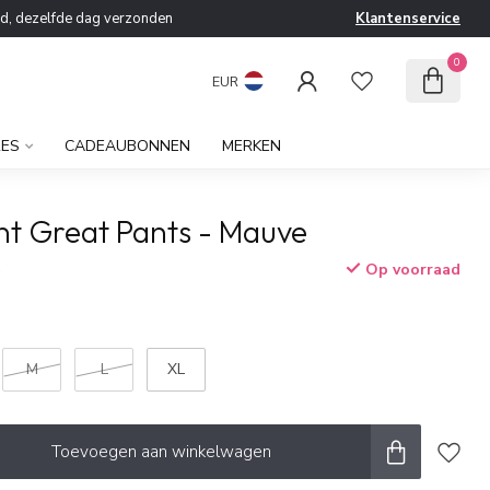
ld, dezelfde dag verzonden
Klantenservice
0
EUR
RES
CADEAUBONNEN
MERKEN
int Great Pants - Mauve
Op voorraad
w
M
L
XL
Toevoegen aan winkelwagen