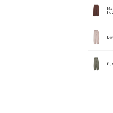
Mar
Fu
Bow
Pij