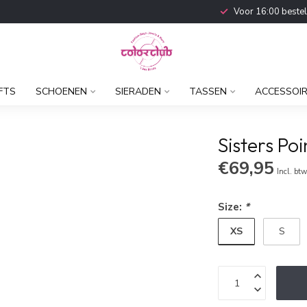
Voor 16:00 beste
FTS
SCHOENEN
SIERADEN
TASSEN
ACCESSOI
Sisters Po
€69,95
Incl. bt
Size:
*
XS
S