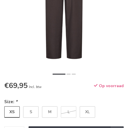
€69,95
Op voorraad
Incl. btw
Size:
*
XS
S
M
L
XL