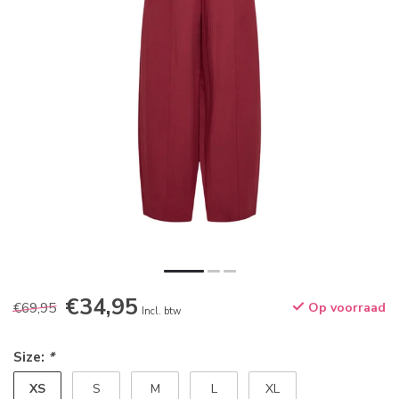
€34,95
€69,95
Op voorraad
Incl. btw
Size:
*
XS
S
M
L
XL