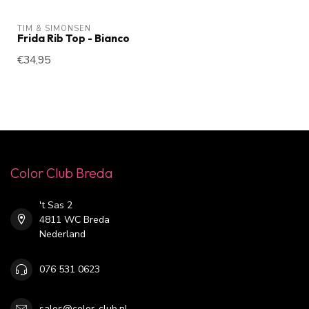
TIM & SIMONSEN
Frida Rib Top - Bianco
€34,95
Color Club Breda
't Sas 2
4811 WC Breda
Nederland
076 531 0623
sales@color-club.nl