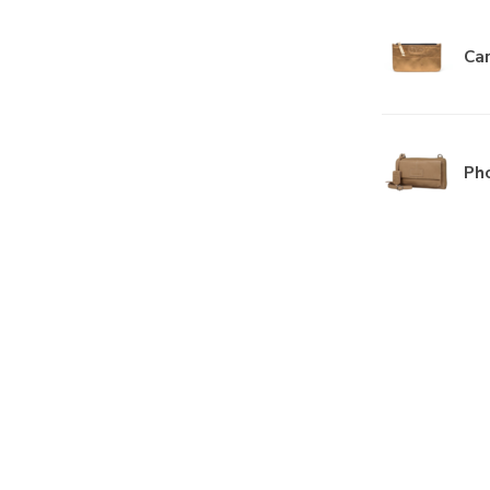
Car
Ph