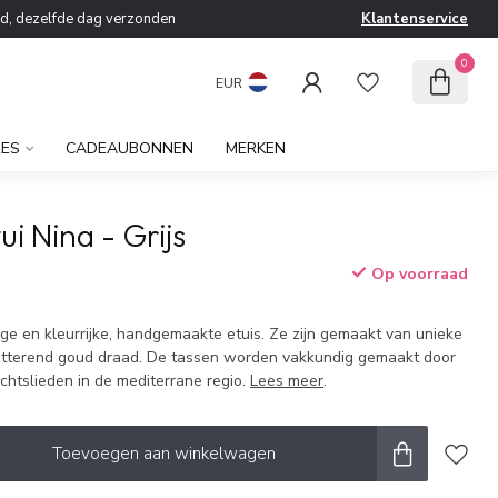
ld, dezelfde dag verzonden
Klantenservice
0
EUR
RES
CADEAUBONNEN
MERKEN
ui Nina - Grijs
Op voorraad
w
ge en kleurrijke, handgemaakte etuis. Ze zijn gemaakt van unieke
hitterend goud draad. De tassen worden vakkundig gemaakt door
htslieden in de mediterrane regio.
Lees meer
.
Toevoegen aan winkelwagen