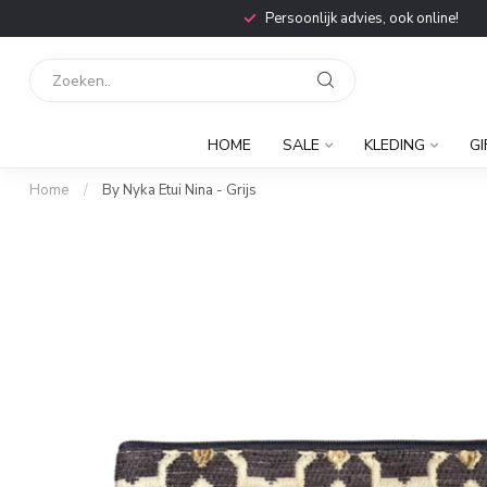
Persoonlijk advies, ook online!
HOME
SALE
KLEDING
GI
Home
/
By Nyka Etui Nina - Grijs