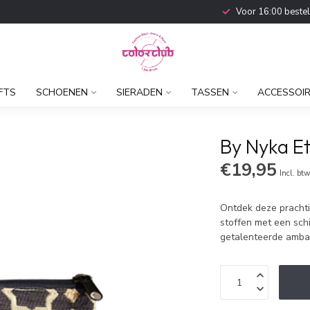
Voor 16:00 beste
FTS
SCHOENEN
SIERADEN
TASSEN
ACCESSOI
By Nyka Et
€19,95
Incl. bt
Ontdek deze prachti
stoffen met een sc
getalenteerde ambac