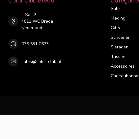
Color Club Breda
Categorie
Sale
't Sas 2
Kleding
4811 WC Breda
Nederland
Gifts
Schoenen
076 531 0623
Sieraden
Tassen
sales@color-club.nl
Accessoires
Cadeaubonne