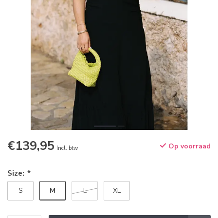
€139,95
Op voorraad
Incl. btw
Size:
*
M
S
L
XL