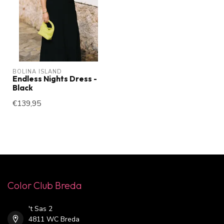
BOLINA ISLAND
Endless Nights Dress -
Black
€139,95
Color Club Breda
't Sas 2
4811 WC Breda