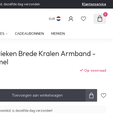
ld, dezelfde dag verzonden
Klantenservice
0
EUR
RES
CADEAUBONNEN
MERKEN
stieken Brede Kralen Armband -
mel
Op voorraad
w
Toevoegen aan winkelwagen
esteld, is dezelfde dag verzonden!