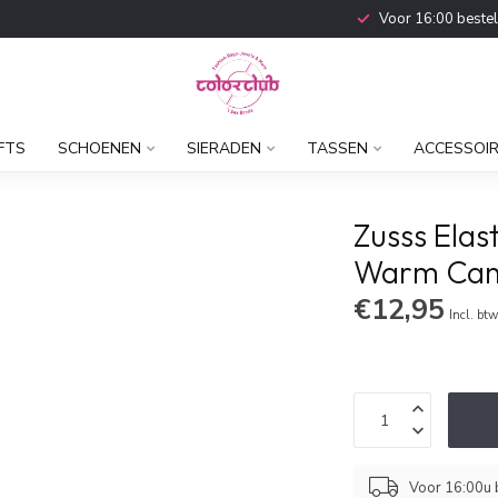
Voor 16:00 beste
FTS
SCHOENEN
SIERADEN
TASSEN
ACCESSOI
Zusss Ela
Warm Ca
€12,95
Incl. bt
Voor 16:00u b