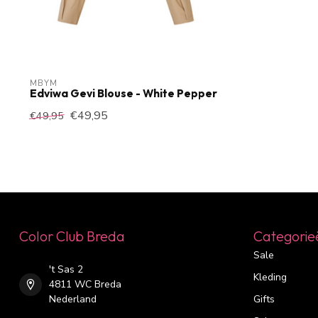
MBYM
Edviwa Gevi Blouse - White Pepper
€49,95
€49,95
Color Club Breda
Categorie
Sale
't Sas 2
Kleding
4811 WC Breda
Nederland
Gifts