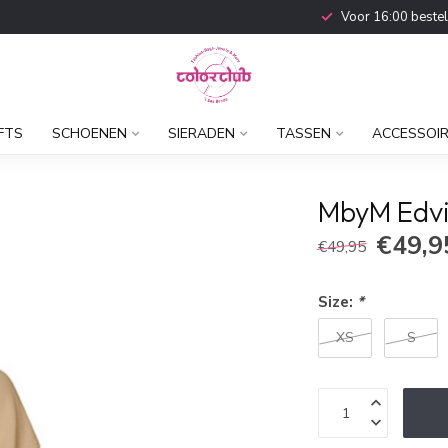
Voor 16:00 beste
FTS
SCHOENEN
SIERADEN
TASSEN
ACCESSOI
MbyM Edvi
€49,9
€49,95
Size:
*
XS
S