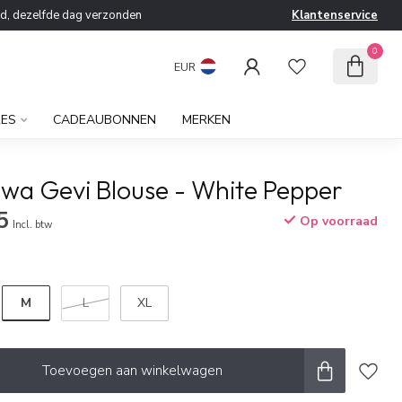
ld, dezelfde dag verzonden
Klantenservice
0
EUR
RES
CADEAUBONNEN
MERKEN
wa Gevi Blouse - White Pepper
5
Op voorraad
Incl. btw
M
L
XL
Toevoegen aan winkelwagen