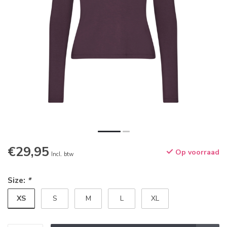
€29,95
Op voorraad
Incl. btw
Size:
*
XS
S
M
L
XL