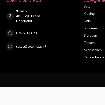
Color Club Breda
Categorie
Sale
't Sas 2
Kleding
4811 WC Breda
Nederland
Gifts
Schoenen
076 531 0623
Sieraden
Tassen
sales@color-club.nl
Accessoires
Cadeaubonne