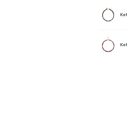
Ket
Ket