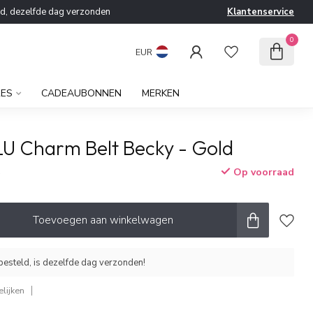
ld, dezelfde dag verzonden
Klantenservice
0
EUR
RES
CADEAUBONNEN
MERKEN
LU Charm Belt Becky - Gold
Op voorraad
w
Toevoegen aan winkelwagen
esteld, is dezelfde dag verzonden!
lijken