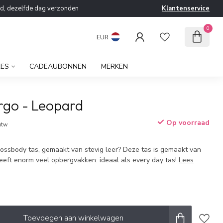
ld, dezelfde dag verzonden
Klantenservice
0
EUR
RES
CADEAUBONNEN
MERKEN
go - Leopard
Op voorraad
 btw
ossbody tas, gemaakt van stevig leer? Deze tas is gemaakt van
heeft enorm veel opbergvakken: ideaal als every day tas!
Lees
Toevoegen aan winkelwagen