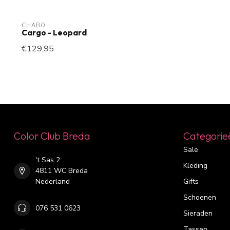
CHABO
Cargo - Leopard
€129,95
Color Club Breda
Categorie
Sale
't Sas 2
Kleding
4811 WC Breda
Nederland
Gifts
Schoenen
076 531 0623
Sieraden
Tassen