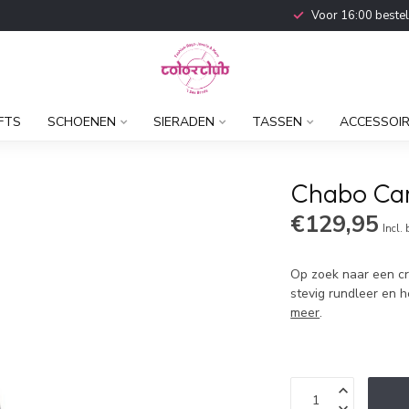
Voor 16:00 beste
FTS
SCHOENEN
SIERADEN
TASSEN
ACCESSOI
Chabo Car
€129,95
Incl.
Op zoek naar een cr
stevig rundleer en 
meer
.