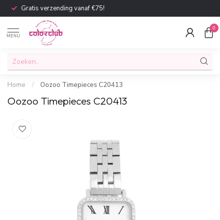
Gratis verzending vanaf €75!
0
MENU
Home
/
Oozoo Timepieces C20413
Oozoo Timepieces C20413