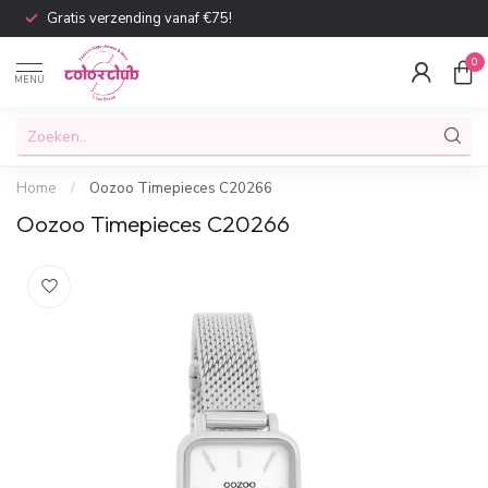
Gratis verzending vanaf €75!
0
MENU
Home
/
Oozoo Timepieces C20266
Oozoo Timepieces C20266