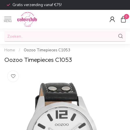
Gratis verzending vanaf €75!
0
MENU
Home
/
Oozoo Timepieces C1053
Oozoo Timepieces C1053