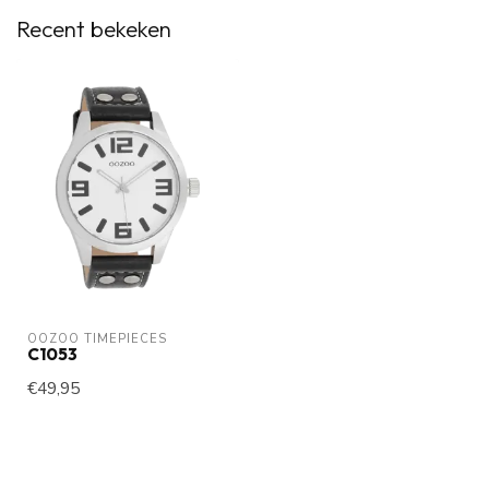
Recent bekeken
OOZOO TIMEPIECES
C1053
€49,95