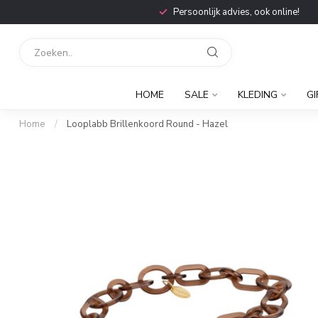
Persoonlijk advies, ook online!
HOME
SALE
KLEDING
GI
Home
/
Looplabb Brillenkoord Round - Hazel