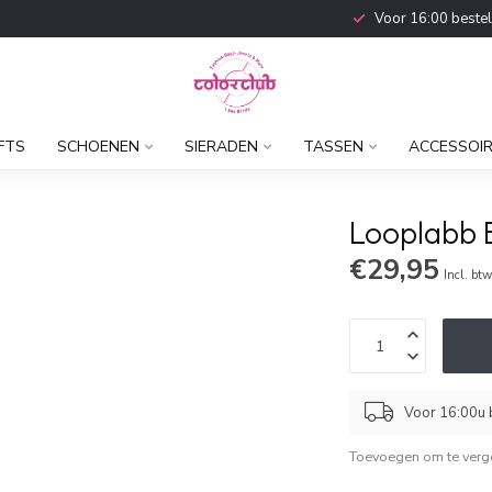
Voor 16:00 beste
FTS
SCHOENEN
SIERADEN
TASSEN
ACCESSOI
Looplabb B
€29,95
Incl. bt
Voor 16:00u b
Toevoegen om te verge