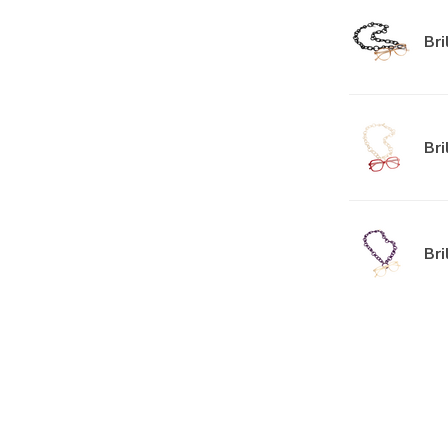
Bri
Br
Bri