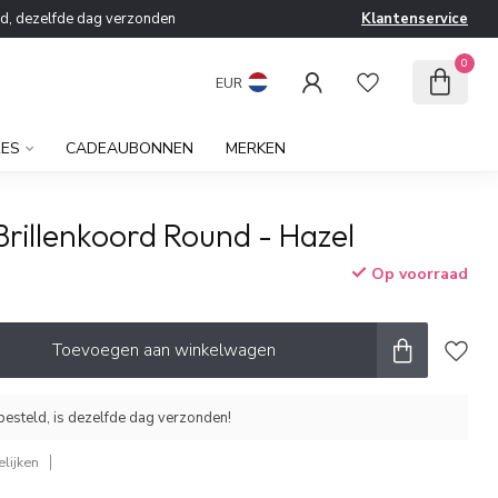
ld, dezelfde dag verzonden
Klantenservice
0
EUR
RES
CADEAUBONNEN
MERKEN
rillenkoord Round - Hazel
Op voorraad
w
Toevoegen aan winkelwagen
esteld, is dezelfde dag verzonden!
lijken