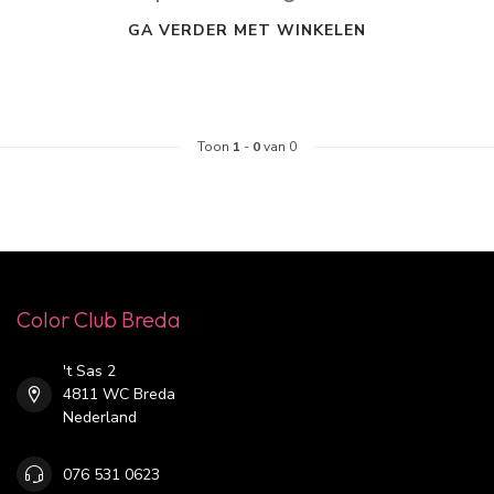
GA VERDER MET WINKELEN
Toon
1
-
0
van 0
Color Club Breda
't Sas 2
4811 WC Breda
Nederland
076 531 0623