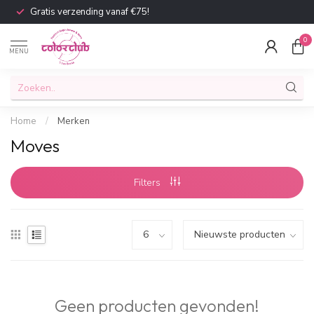
Gratis verzending vanaf €75!
0
MENU
Home
/
Merken
Moves
Filters
Geen producten gevonden!