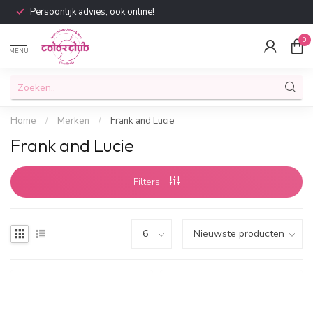
Persoonlijk advies, ook online!
0
MENU
Home
/
Merken
/
Frank and Lucie
Frank and Lucie
Filters