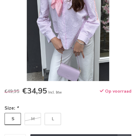
€34,95
€49,95
Op voorraad
Incl. btw
Size:
*
S
M
L