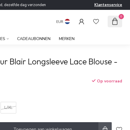
ld, dezelfde dag verzonden
Klantenservice
0
EUR
RES
CADEAUBONNEN
MERKEN
ur Blair Longsleeve Lace Blouse -
Op voorraad
w
L/XL
Toevoegen aan winkelwagen