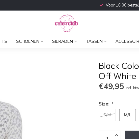
Voor 16:00 beste
FTS
SCHOENEN
SIERADEN
TASSEN
ACCESSOI
Black Colo
Off White
€49,95
Incl. bt
Size:
*
M/L
S/M