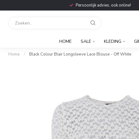
Persoonlijk advies, ook online!
HOME
SALE
KLEDING
GI
Home
/
Black Colour Blair Longsleeve Lace Blouse - Off White