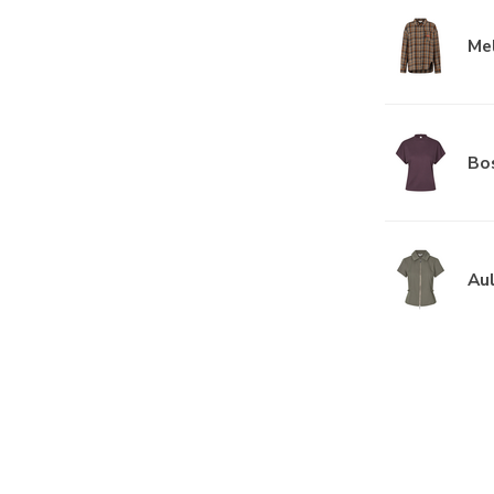
Me
Bos
Aul