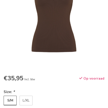
€35,95
Op voorraad
Incl. btw
Size:
*
S/M
L/XL