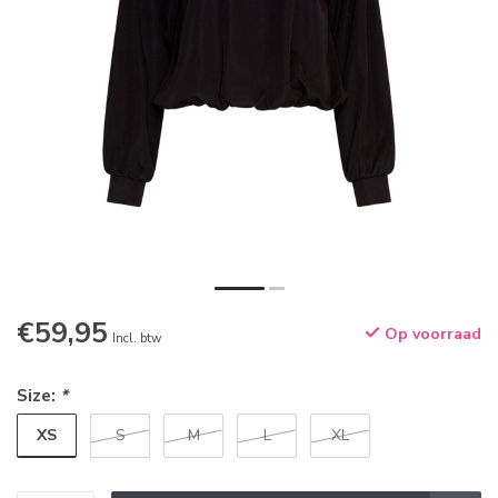
€59,95
Op voorraad
Incl. btw
Size:
*
XS
S
M
L
XL