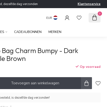
ld, dezelfde dag verzonden
Klantenservice
0
EUR
RES
CADEAUBONNEN
MERKEN
b Bag Charm Bumpy - Dark
le Brown
Op voorraad
w
Toevoegen aan winkelwagen
esteld, is dezelfde dag verzonden!