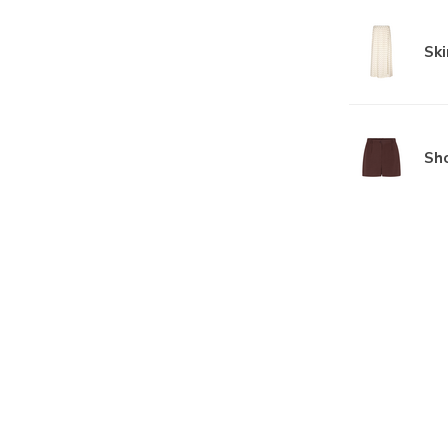
Ski
Sho