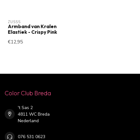
ZUSSS
Armband van Kralen
Elastiek - Crispy Pink
€12,95
Color Club Breda
't Sas 2
4811 WC Breda
Nederland
076 531 0623