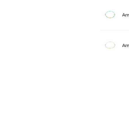
Ar
Ar