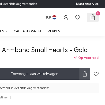
ld, dezelfde dag verzonden
Klantenservice
0
EUR
RES
CADEAUBONNEN
MERKEN
b Armband Small Hearts - Gold
Op voorraad
w
Toevoegen aan winkelwagen
esteld, is dezelfde dag verzonden!
lijken