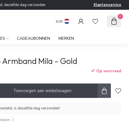
ld, dezelfde dag verzonden
Klantenservice
0
EUR
RES
CADEAUBONNEN
MERKEN
b Armband Mila - Gold
Op voorraad
w
Toevoegen aan winkelwagen
esteld, is dezelfde dag verzonden!
lijken