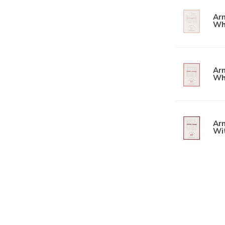
Arm
Whi
Arm
Wh
Arm
Wi