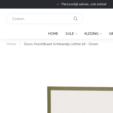
Persoonlijk advies, ook online!
HOME
SALE
KLEDING
GI
Home
/
Zusss Ansichtkaart Armbandje Liefste Juf - Green