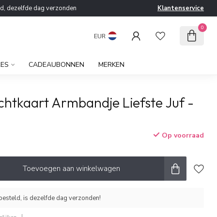
ld, dezelfde dag verzonden
Klantenservice
0
EUR
RES
CADEAUBONNEN
MERKEN
chtkaart Armbandje Liefste Juf -
Op voorraad
Toevoegen aan winkelwagen
esteld, is dezelfde dag verzonden!