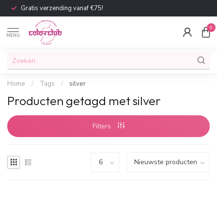
Gratis verzending vanaf €75!
0
MENU
Home
/
Tags
/
silver
Producten getagd met silver
Filters