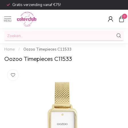
Gratis verzending vanaf €75!
0
MENU
Home
/
Oozoo Timepieces C11533
Oozoo Timepieces C11533