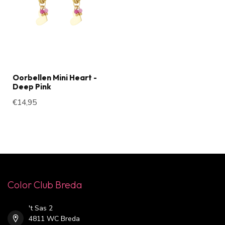
Oorbellen Mini Heart -
Deep Pink
€14,95
Color Club Breda
't Sas 2
4811 WC Breda