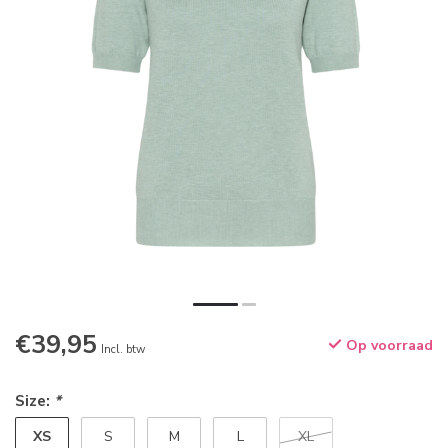
€39,95
Op voorraad
Incl. btw
Size:
*
XS
S
M
L
XL