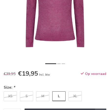
€19,95
€39,95
Op voorraad
Incl. btw
Size:
*
L
XS
S
M
XL