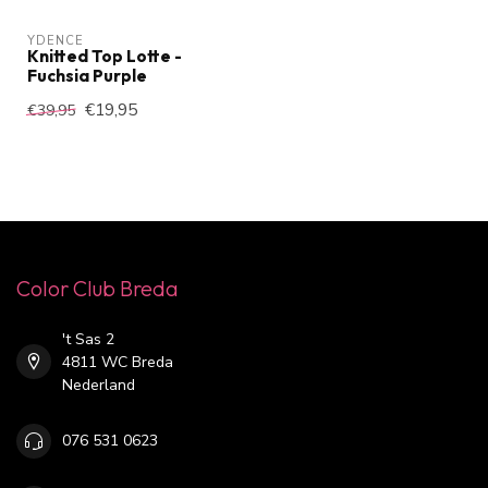
YDENCE
Knitted Top Lotte -
Fuchsia Purple
€19,95
€39,95
Color Club Breda
't Sas 2
4811 WC Breda
Nederland
076 531 0623