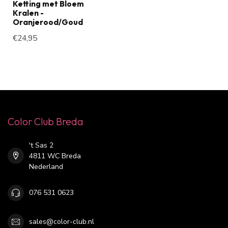
Ketting met Bloem
Kralen -
Oranjerood/Goud
€24,95
Color Club Breda
't Sas 2
4811 WC Breda
Nederland
076 531 0623
sales@color-club.nl