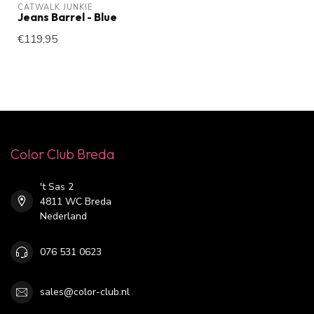
CATWALK JUNKIE
Jeans Barrel - Blue
€119,95
Color Club Breda
't Sas 2
4811 WC Breda
Nederland
076 531 0623
sales@color-club.nl