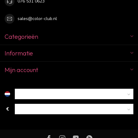
076 531 0623
sales@color-club.nl
Categorieën
Informatie
Mijn account
€