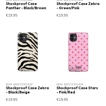
MIM AMSTERDAM
MIM AMSTERDAM
Shockproof Case
Shockproof Case Zebra
Panther - Black/Brown
- Green/Pink
€19,95
€19,95
MIM AMSTERDAM
MIM AMSTERDAM
Shockproof Case Zebra
Shockproof Case Stars
- Black/Beige
- Pink/Red
€19,95
€19,95