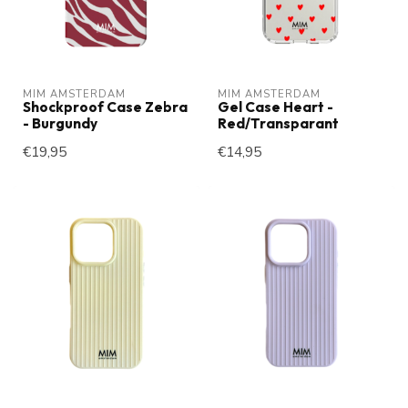
MIM AMSTERDAM
MIM AMSTERDAM
Shockproof Case Zebra
Gel Case Heart -
- Burgundy
Red/Transparant
€19,95
€14,95