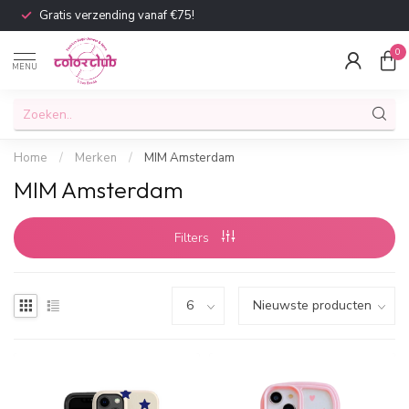
Gratis verzending vanaf €75!
0
MENU
Home
/
Merken
/
MIM Amsterdam
MIM Amsterdam
Filters