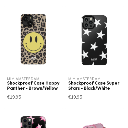
MIM AMSTERDAM
MIM AMSTERDAM
Shockproof Case Happy
Shockproof Case Super
Panther - Brown/Yellow
Stars - Black/White
€19,95
€19,95