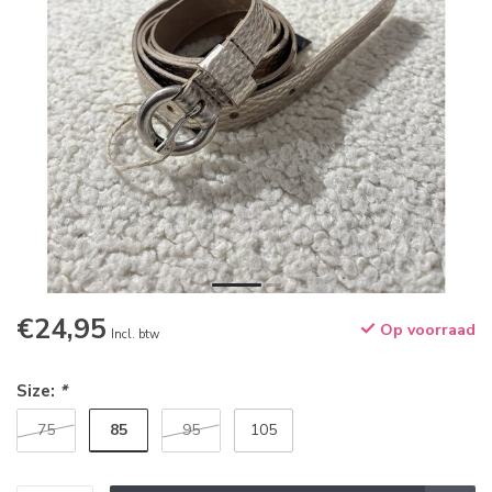
€24,95
Op voorraad
Incl. btw
Size:
*
85
75
95
105