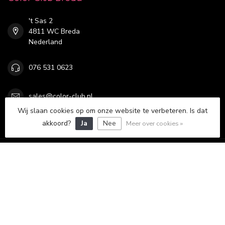
't Sas 2
4811 WC Breda
Nederland
076 531 0623
sales@color-club.nl
Wij slaan cookies op om onze website te verbeteren. Is dat
akkoord?
Ja
Nee
Categorieën
Meer over cookies »
Informatie
Mijn account