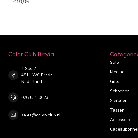
€19,95
Color Club Breda
Categorie
Sale
't Sas 2
Kleding
4811 WC Breda
Nederland
Gifts
Schoenen
076 531 0623
Sieraden
Tassen
sales@color-club.nl
Accessoires
Cadeaubonne