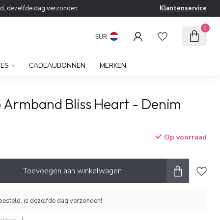
ld, dezelfde dag verzonden
Klantenservice
0
EUR
RES
CADEAUBONNEN
MERKEN
b Armband Bliss Heart - Denim
Op voorraad
w
Toevoegen aan winkelwagen
esteld, is dezelfde dag verzonden!