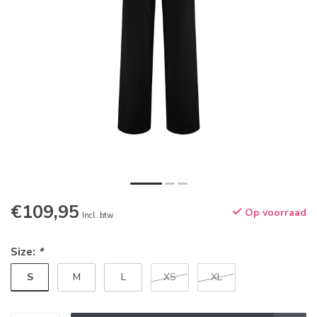
€109,95
Op voorraad
Incl. btw
Size:
*
S
M
L
XS
XL