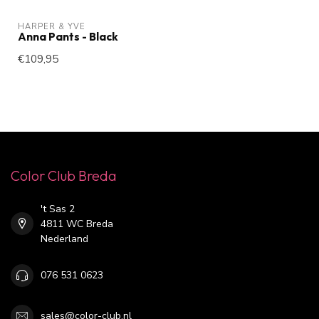
HARPER & YVE
Anna Pants - Black
€109,95
Color Club Breda
't Sas 2
4811 WC Breda
Nederland
076 531 0623
sales@color-club.nl